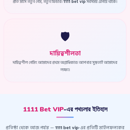
প্রতি মাসে নতুন গেম, নতুন ফিচার।
1111 bet vip
সবসময় এগিয়ে থাকে।
🛡️
দায়িত্বশীলতা
দায়িত্বশীল গেমিং আমাদের প্রথম অগ্রাধিকার। আপনার সুস্থতাই আমাদের
লক্ষ্য।
1111 Bet VIP
-এর পথচলার ইতিহাস
প্রতিষ্ঠা থেকে আজ পর্যন্ত —
1111 bet vip
-এর প্রতিটি মাইলফলকের