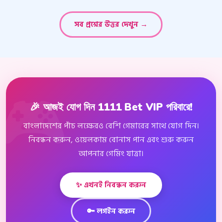
সব প্রশ্নের উত্তর দেখুন →
🎉 আজই যোগ দিন 1111 Bet VIP পরিবারে!
বাংলাদেশের পাঁচ লক্ষেরও বেশি গেমারের সাথে যোগ দিন।
নিবন্ধন করুন, ওয়েলকাম বোনাস পান এবং শুরু করুন
আপনার গেমিং যাত্রা।
✨ এখনই নিবন্ধন করুন
🔑 লগইন করুন