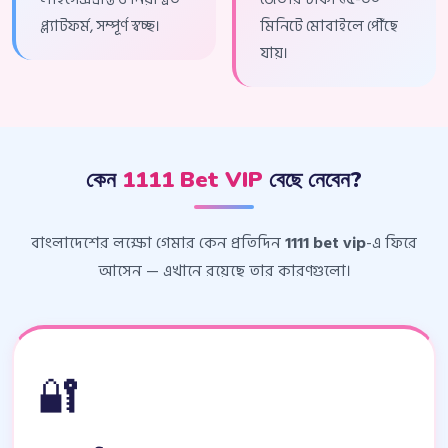
প্ল্যাটফর্ম, সম্পূর্ণ স্বচ্ছ।
মিনিটে মোবাইলে পৌঁছে
যায়।
কেন
1111 Bet VIP
বেছে নেবেন?
বাংলাদেশের লক্ষো গেমার কেন প্রতিদিন
1111 bet vip
-এ ফিরে
আসেন — এখানে রয়েছে তার কারণগুলো।
🔐