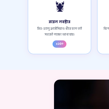
🦞
রয়েল লবস্টার
মিড-ভ্যালু ক্রাস্টেসিয়ান। ধীরে চলে তাই
বিশে
সহজেই লক্ষ্যে আনা যায়।
x১৫০