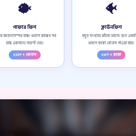
🐡
🐠
পাফার ফিশ
ক্লাউনফিশ
ষ ক্ষমতাসম্পন্ন মাছ। ধরলে কাছের সব
প্রচুর সংখ্যায় ঝাঁকে আসে। দ্রুত এক
মাছ একসাথে পয়েন্ট দেয়।
ধরলে কম্বো বোনাস পাওয়া যায়।
x১২০ + বোনাস
x৩০ + কম্বো