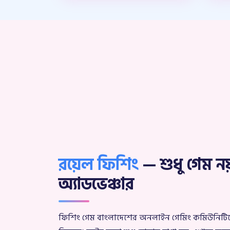
রয়েল ফিশিং
— শুধু গেম নয
অ্যাডভেঞ্চার
ফিশিং গেম বাংলাদেশের অনলাইন গেমিং কমিউনিটি