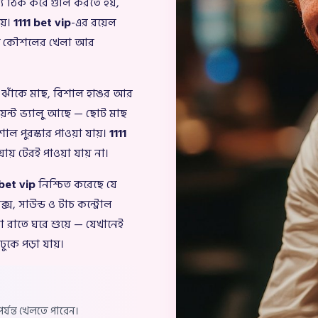
ষ্য ঠিক করে গুলি করতে হয়,
য়।
1111 bet vip
-এর রয়েল
াথে কৌশলের খেলা আর
ঁকে ঝাঁকে মাছ, বিশাল হাঙর আর
পয়েন্ট ভ্যালু আছে — ছোট মাছ
াল পুরস্কার পাওয়া যায়।
1111
য় টেরই পাওয়া যায় না।
 bet vip
নিশ্চিত করেছে যে
্স, সাউন্ড ও টাচ কন্ট্রোল
া রাতে ঘরে শুয়ে — যেখানেই
ুকে পড়া যায়।
্যন্ত খেলতে পারেন।