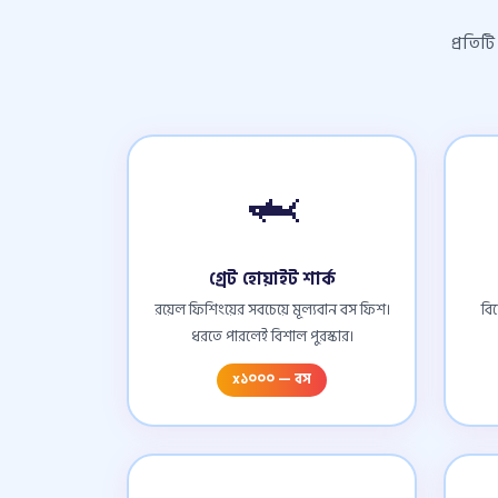
প্রতিট
🦈
গ্রেট হোয়াইট শার্ক
রয়েল ফিশিংয়ের সবচেয়ে মূল্যবান বস ফিশ।
বি
ধরতে পারলেই বিশাল পুরস্কার।
x১০০০ — বস