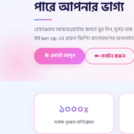
পারে আপনার ভাগ্য
রোমাঞ্চকর আন্ডারওয়াটার জগতে ডুব দিন, দুর্লভ মাছ
1111 bet vip
-এর রয়েল ফিশিং বাংলাদেশের অনলাইন গে
🎯 এখনই খেলুন
🔑 লগইন করুন
১০০০x
সর্বোচ্চ পুরস্কার মাল্টিপ্লায়ার