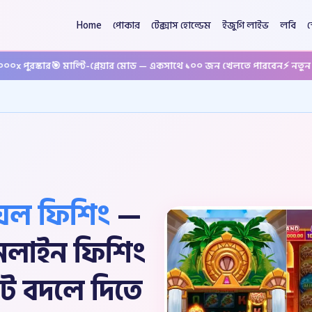
Home
পোকার
টেক্সাস হোল্ডেম
ইজুগি লাইভ
লবি
স
ুরস্কার
🎯 মাল্টি-প্লেয়ার মোড — একসাথে ১০০ জন খেলতে পারবেন
⚡ নতুন সদস
়েল ফিশিং
—
নলাইন ফিশিং
শট বদলে দিতে