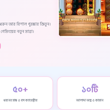
 ধরুন আর বিশাল পুরস্কার জিতুন।
মিংয়ের নতুন মাত্রা।
৫০+
১০টি
ধরনের মাছ ও বস ক্যারেক্টার
আলাদা অস্ত্র ও কামান