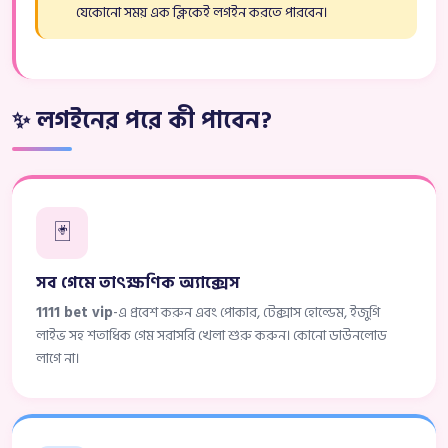
যেকোনো সময় এক ক্লিকেই লগইন করতে পারবেন।
লগইনের পরে কী পাবেন?
✨
🃏
সব গেমে তাৎক্ষণিক অ্যাক্সেস
1111 bet vip
-এ প্রবেশ করুন এবং পোকার, টেক্সাস হোল্ডেম, ইজুগি
লাইভ সহ শতাধিক গেম সরাসরি খেলা শুরু করুন। কোনো ডাউনলোড
লাগে না।