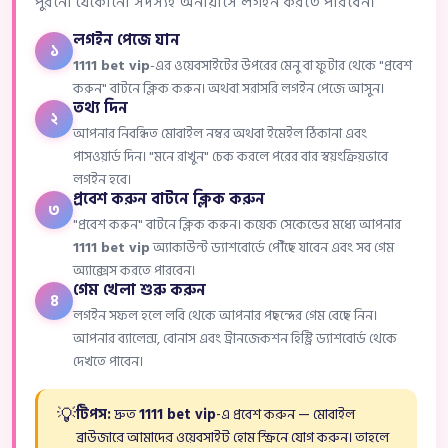
পুরনো যেকোনো সদস্যই অনায়াসে লগইন করতে পারবেন।
লগইন পেজে যান
১
1111 bet vip
-এর ওয়েবসাইটের উপরের মেনু বা ফুটার থেকে "প্রবেশ
করুন" বাটনে ক্লিক করুন। অথবা সরাসরি লগইন পেজে আসুন।
তথ্য দিন
২
আপনার নিবন্ধিত মোবাইল নম্বর অথবা ইমেইল ঠিকানা এবং
পাসওয়ার্ড দিন। "মনে রাখুন" চেক করলে পরের বার স্বয়ংক্রিয়ভাবে
লগইন হবে।
প্রবেশ করুন বাটনে ক্লিক করুন
৩
"প্রবেশ করুন" বাটনে ক্লিক করুন। কয়েক সেকেন্ডের মধ্যে আপনার
1111 bet vip
অ্যাকাউন্ট ড্যাশবোর্ডে পৌঁছে যাবেন এবং সব গেম
অ্যাক্সেস করতে পারবেন।
গেম খেলা শুরু করুন
৪
লগইন সফল হলে লবি থেকে আপনার পছন্দের গেম বেছে নিন।
আপনার ব্যালেন্স, বোনাস এবং ট্রানজেকশন হিস্ট্রি ড্যাশবোর্ড থেকে
দেখতে পাবেন।
💡
টিপস:
দ্রুত
1111 bet vip
-এ প্রবেশ করুন — মোবাইল
ব্রাউজারে আমাদের ওয়েবসাইট হোম স্ক্রিনে যোগ করুন। তাহলে