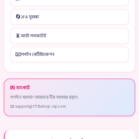
🔄
2FA সুরক্ষা
📵
অটো লগআউট
📧
লগইন নোটিফিকেশন
💌 সাপোর্ট
লগইনে সমস্যা? আমাদের টিম সবসময় প্রস্তুত।
📧
support@1111betvip-vip.com