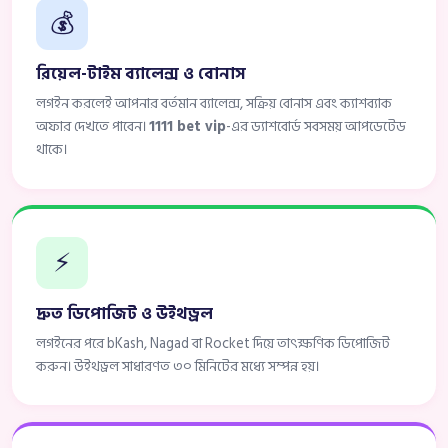
💰
রিয়েল-টাইম ব্যালেন্স ও বোনাস
লগইন করলেই আপনার বর্তমান ব্যালেন্স, সক্রিয় বোনাস এবং ক্যাশব্যাক
অফার দেখতে পাবেন।
1111 bet vip
-এর ড্যাশবোর্ড সবসময় আপডেটেড
থাকে।
⚡
দ্রুত ডিপোজিট ও উইথড্রল
লগইনের পরে bKash, Nagad বা Rocket দিয়ে তাৎক্ষণিক ডিপোজিট
করুন। উইথড্রল সাধারণত ৩০ মিনিটের মধ্যে সম্পন্ন হয়।