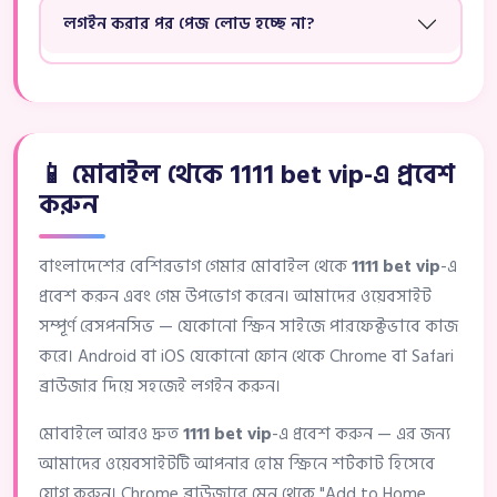
লগইন করার পর পেজ লোড হচ্ছে না?
📱
মোবাইল থেকে 1111 bet vip-এ প্রবেশ
করুন
বাংলাদেশের বেশিরভাগ গেমার মোবাইল থেকে
1111 bet vip
-এ
প্রবেশ করুন এবং গেম উপভোগ করেন। আমাদের ওয়েবসাইট
সম্পূর্ণ রেসপনসিভ — যেকোনো স্ক্রিন সাইজে পারফেক্টভাবে কাজ
করে। Android বা iOS যেকোনো ফোন থেকে Chrome বা Safari
ব্রাউজার দিয়ে সহজেই লগইন করুন।
মোবাইলে আরও দ্রুত
1111 bet vip
-এ প্রবেশ করুন — এর জন্য
আমাদের ওয়েবসাইটটি আপনার হোম স্ক্রিনে শর্টকাট হিসেবে
যোগ করুন। Chrome ব্রাউজারে মেনু থেকে "Add to Home