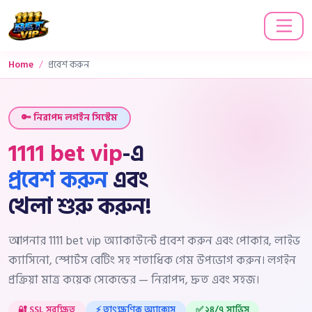
Home
প্রবেশ করুন
🔑 নিরাপদ লগইন সিস্টেম
1111 bet vip
-এ
প্রবেশ করুন
এবং
খেলা শুরু করুন!
আপনার
1111 bet vip
অ্যাকাউন্টে প্রবেশ করুন এবং পোকার, লাইভ
ক্যাসিনো, স্পোর্টস বেটিং সহ শতাধিক গেম উপভোগ করুন। লগইন
প্রক্রিয়া মাত্র কয়েক সেকেন্ডের — নিরাপদ, দ্রুত এবং সহজ।
🔐 SSL সুরক্ষিত
⚡ তাৎক্ষণিক অ্যাক্সেস
✅ ২৪/৭ সার্ভিস