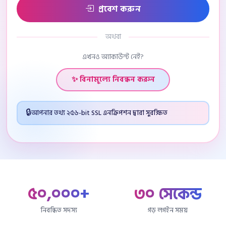
প্রবেশ করুন
অথবা
এখনও অ্যাকাউন্ট নেই?
✨ বিনামূল্যে নিবন্ধন করুন
🔒
আপনার তথ্য ২৫৬-bit SSL এনক্রিপশন দ্বারা সুরক্ষিত
৫০,০০০+
৩০ সেকেন্ড
নিবন্ধিত সদস্য
গড় লগইন সময়