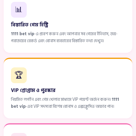
📊
বিস্তারিত গেম হিস্ট্রি
1111 bet vip
-এ প্রবেশ করুন এবং আপনার সব গেমের ইতিহাস, জয়-
পরাজয়ের রেকর্ড এবং বোনাস ব্যবহারের বিস্তারিত তথ্য দেখুন।
🏆
VIP প্রোগ্রাম ও পুরস্কার
নিয়মিত লগইন এবং গেম খেলার মাধ্যমে VIP পয়েন্ট অর্জন করুন।
1111
bet vip
-এর VIP সদস্যরা বিশেষ বোনাস ও এক্সক্লুসিভ অফার পান।